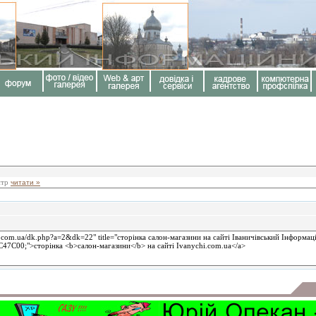
нтр
читати »